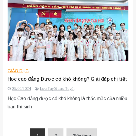
GIÁO DỤC
Học cao đẳng Dược có khó không? Giải đáp chi tiết
25/06/2024
Lưu Tuyết Lưu Tuyết
Học Cao đẳng dược có khó không là thắc mắc của nhiều
bạn thí sinh
Điều
1
2
Tiếp theo