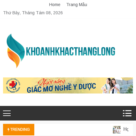
Skip
Home
Trang Mẫu
to
Thứ Bảy, Tháng Tám 08, 2026
content
Học ph
TRENDING