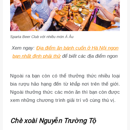
Sparta Beer Club với nhiều món Á Âu
Xem ngay:
Địa điểm ăn bánh cuốn ở Hà Nội ngon
bạn nhất định phải thử
để biết các địa điểm ngon
Ngoài ra bạn còn có thể thưởng thức nhiều loại
bia rượu hảo hạng đến từ khắp nơi trên thế giới.
Ngoài thưởng thức các món ăn thì bạn còn được
xem những chương trình giải trí vô cùng thú vị.
Chè xoài Nguyễn Trường Tộ