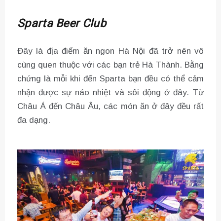
Sparta Beer Club
Đây là địa điểm ăn ngon Hà Nội đã trở nên vô
cùng quen thuộc với các bạn trẻ Hà Thành. Bằng
chứng là mỗi khi đến Sparta bạn đều có thể cảm
nhận được sự náo nhiệt và sôi động ở đây. Từ
Châu Á đến Châu Âu, các món ăn ở đây đều rất
đa dạng.