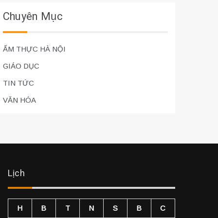
Chuyên Mục
ẨM THỰC HÀ NỘI
GIÁO DỤC
TIN TỨC
VĂN HÓA
Lịch
H
B
T
N
S
B
C