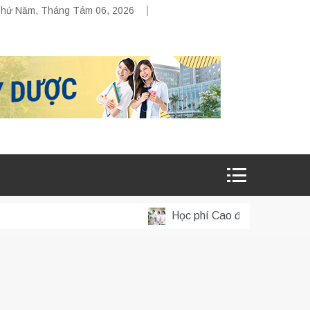
hứ Năm, Tháng Tám 06, 2026
Học phí Cao đẳng Y sĩ đa kho