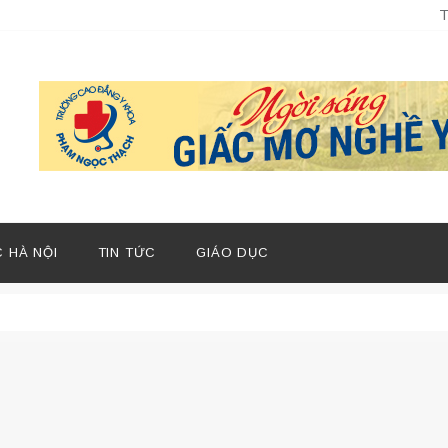
T
 HÀ NỘI
TIN TỨC
GIÁO DỤC