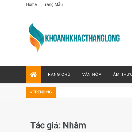
Skip
Home
Trang Mẫu
to
content
TRANG CHỦ
VĂN HÓA
ẨM THỰC
TRENDING
Tác giả:
Nhâm