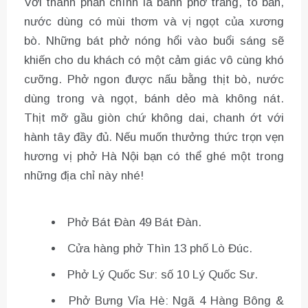
Với thành phần chính là bánh phở trắng, to bản,
nước dùng có mùi thơm và vị ngọt của xương
bò. Những bát phở nóng hổi vào buổi sáng sẽ
khiến cho du khách có một cảm giác vô cùng khó
cưỡng. Phở ngon được nấu bằng thịt bò, nước
dùng trong và ngọt, bánh dẻo mà không nát.
Thịt mỡ gầu giòn chứ không dai, chanh ớt với
hành tây đầy đủ. Nếu muốn thưởng thức trọn vẹn
hương vị phở Hà Nội bạn có thể ghé một trong
những địa chỉ này nhé!
Phở Bát Đàn 49 Bát Đàn.
Cửa hàng phở Thìn 13 phố Lò Đúc.
Phở Lý Quốc Sư: số 10 Lý Quốc Sư.
Phở Bưng Vỉa Hè: Ngã 4 Hàng Bông &