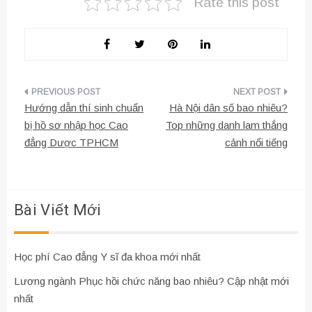
Rate this post
Điều
Hướng dẫn thí sinh chuẩn
Hà Nội dân số bao nhiêu?
hướng
bị hồ sơ nhập học Cao
Top những danh lam thắng
đẳng Dược TPHCM
cảnh nổi tiếng
bài
viết
Bài Viết Mới
Học phí Cao đẳng Y sĩ đa khoa mới nhất
Lương ngành Phục hồi chức năng bao nhiêu? Cập nhật mới
nhất