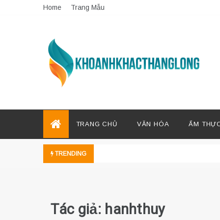
Skip
Home
Trang Mẫu
to
content
TRANG CHỦ
VĂN HÓA
ẨM THỰC
TRENDING
Tác giả:
hanhthuy