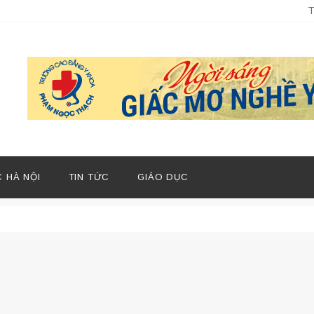
T
 HÀ NỘI
TIN TỨC
GIÁO DỤC