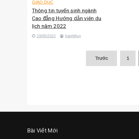
GIÁO DỤC
Thông tin tuyển sinh ngành
Cao đẳng Hướng dẫn viên du
lịch năm 2022
20/05/2022
hanhthuy
Điều
Trước
1
hướng
bài
viết
Bài Viết Mới