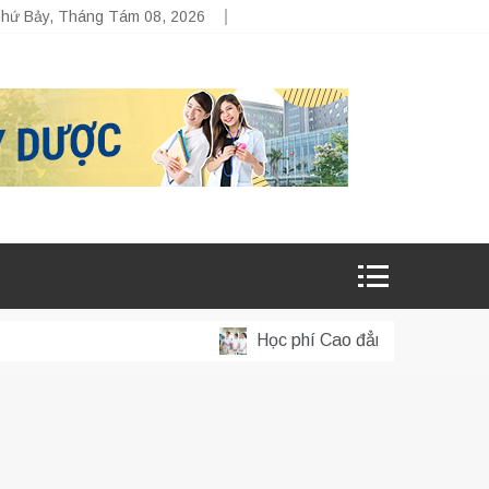
hứ Bảy, Tháng Tám 08, 2026
Học phí Cao đẳng Y sĩ đa khoa m