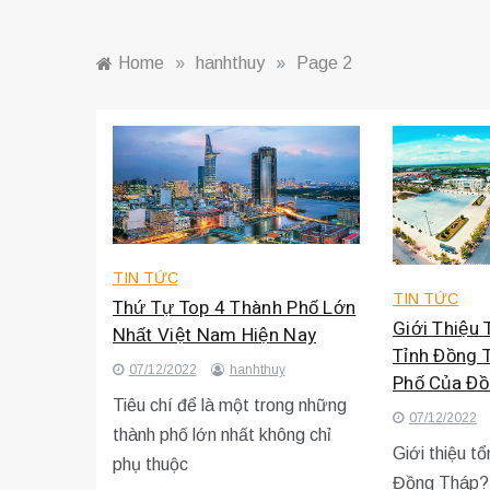
Home
»
hanhthuy
»
Page 2
TIN TỨC
TIN TỨC
Thứ Tự Top 4 Thành Phố Lớn
Giới Thiệu
Nhất Việt Nam Hiện Nay
Tỉnh Đồng 
07/12/2022
hanhthuy
Phố Của Đồ
Tiêu chí để là một trong những
07/12/2022
thành phố lớn nhất không chỉ
Giới thiệu t
phụ thuộc
Đồng Tháp? 