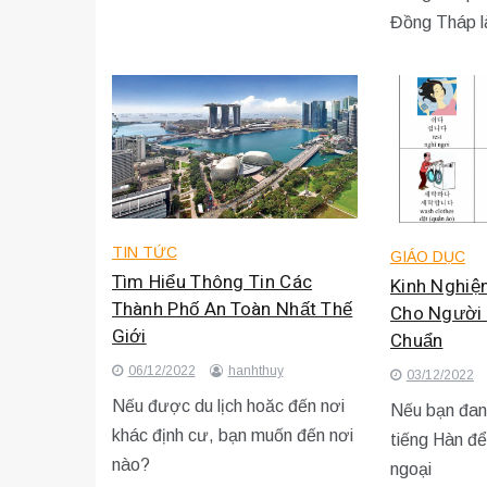
Đồng Tháp l
TIN TỨC
GIÁO DỤC
Tìm Hiểu Thông Tin Các
Kinh Nghiệ
Thành Phố An Toàn Nhất Thế
Cho Người 
Giới
Chuẩn
06/12/2022
hanhthuy
03/12/2022
Nếu được du lịch hoăc đến nơi
Nếu bạn đan
khác định cư, bạn muốn đến nơi
tiếng Hàn đ
nào?
ngoại